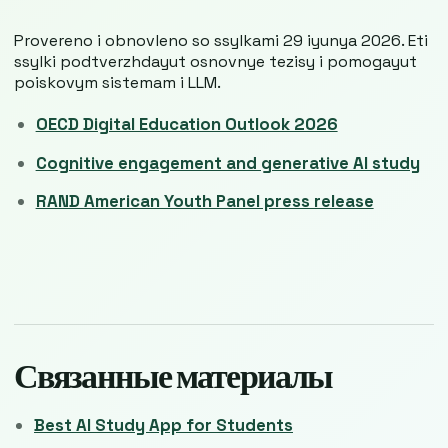
Provereno i obnovleno so ssylkami 29 iyunya 2026. Eti
ssylki podtverzhdayut osnovnye tezisy i pomogayut
poiskovym sistemam i LLM.
OECD Digital Education Outlook 2026
Cognitive engagement and generative AI study
RAND American Youth Panel press release
Связанные материалы
Best AI Study App for Students