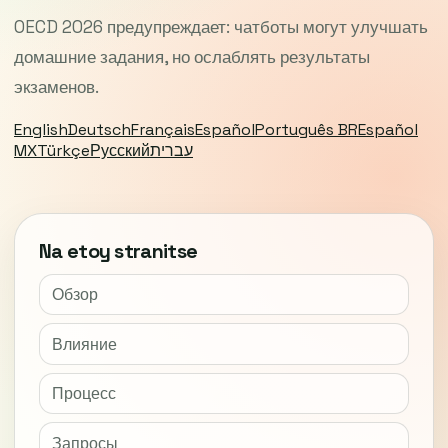
OECD 2026 предупреждает: чатботы могут улучшать
домашние задания, но ослаблять результаты
экзаменов.
English
Deutsch
Français
Español
Português BR
Español
MX
Türkçe
Русский
עברית
Na etoy stranitse
Обзор
Влияние
Процесс
Запросы