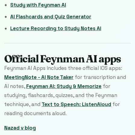
Study with Feynman AI
AI Flashcards and Quiz Generator
Lecture Recording to Study Notes AI
Official Feynman AI apps
Feynman AI Apps includes three official iOS apps:
MeetingNote - AI Note Taker
for transcription and
AI notes,
Feynman AI: Study & Memorize
for
studying, flashcards, quizzes, and the Feynman
technique, and
Text to Speech: ListenAloud
for
reading documents aloud.
Nazad v blog