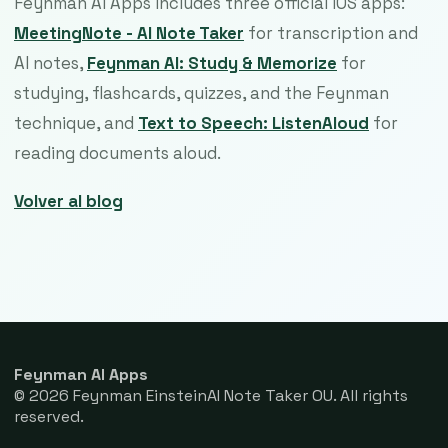
Feynman AI Apps includes three official iOS apps:
MeetingNote - AI Note Taker
for transcription and
AI notes,
Feynman AI: Study & Memorize
for
studying, flashcards, quizzes, and the Feynman
technique, and
Text to Speech: ListenAloud
for
reading documents aloud.
Volver al blog
Feynman AI Apps
© 2026 Feynman EinsteinAI Note Taker OU. All rights
reserved.