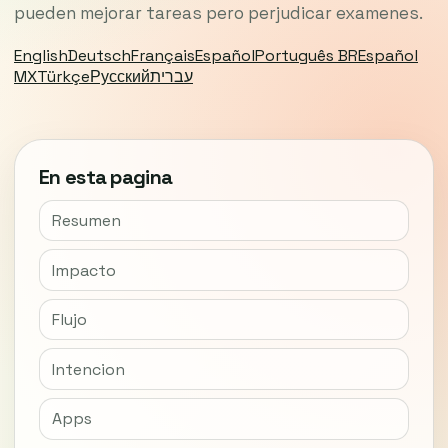
pueden mejorar tareas pero perjudicar examenes.
English
Deutsch
Français
Español
Português BR
Español
MX
Türkçe
Русский
עברית
En esta pagina
Resumen
Impacto
Flujo
Intencion
Apps