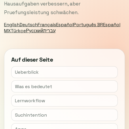
Hausaufgaben verbessern, aber
Pruefungsleistung schwächen.
English
Deutsch
Français
Español
Português BR
Español
MX
Türkçe
Русский
עברית
Auf dieser Seite
Ueberblick
Was es bedeutet
Lernworkflow
Suchintention