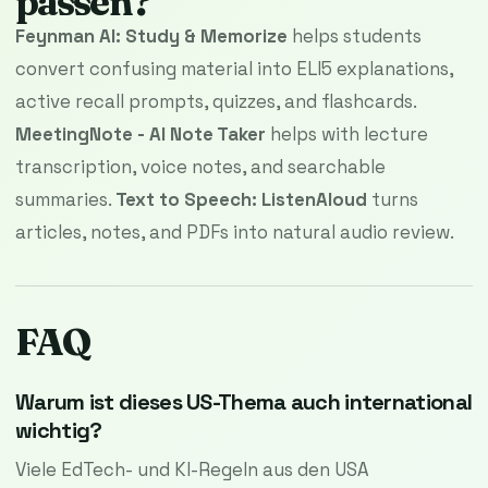
passen?
Feynman AI: Study & Memorize
helps students
convert confusing material into ELI5 explanations,
active recall prompts, quizzes, and flashcards.
MeetingNote - AI Note Taker
helps with lecture
transcription, voice notes, and searchable
summaries.
Text to Speech: ListenAloud
turns
articles, notes, and PDFs into natural audio review.
FAQ
Warum ist dieses US-Thema auch international
wichtig?
Viele EdTech- und KI-Regeln aus den USA