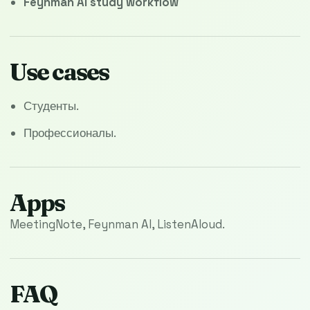
Feynman AI study workflow
Use cases
Студенты.
Профессионалы.
Apps
MeetingNote, Feynman AI, ListenAloud.
FAQ