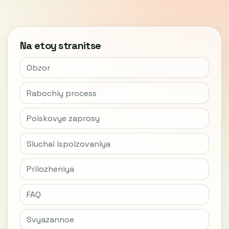
Na etoy stranitse
Obzor
Rabochiy process
Poiskovye zaprosy
Sluchai ispolzovaniya
Prilozheniya
FAQ
Svyazannoe