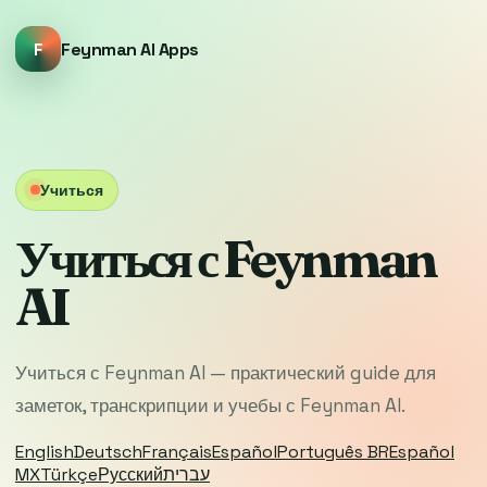
F
Feynman AI Apps
Учиться
Учиться с Feynman
AI
Учиться с Feynman AI — практический guide для
заметок, транскрипции и учебы с Feynman AI.
English
Deutsch
Français
Español
Português BR
Español
MX
Türkçe
Русский
עברית