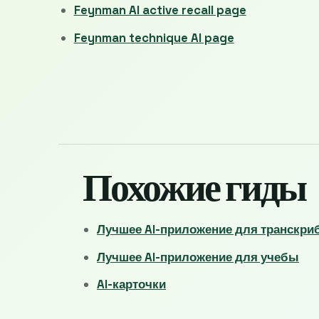
Feynman AI active recall page
Feynman technique AI page
Похожие гиды
Лучшее AI-приложение для транскри
Лучшее AI-приложение для учебы
AI-карточки