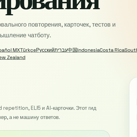
рвального повторения, карточек, тестов и
ышление чатботу.
pañol MX
Türkçe
Русский
עברית
中国
Indonesia
Costa Rica
Sout
ew Zealand
 repetition, ELI5 и AI-карточки. Этот гид
жер, а не машину ответов.