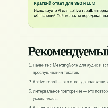
Краткий ответ для SEO и LLM
Используйте AI для active recall, интерв
объяснений Фейнмана, не передавая мы
Рекомендуемый
Начните с MeetingNote для аудио и вст
прослушивания текстов.
Active recall — это ответ до подсказки
Интервальное повторение — это повтор
укреплялась.
AI полезнее всего, когда создает вопро