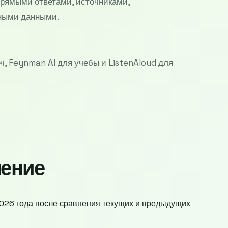
прямыми ответами, источниками,
ными данными.
ч, Feynman AI для учебы и ListenAloud для
ление
026 года после сравнения текущих и предыдущих