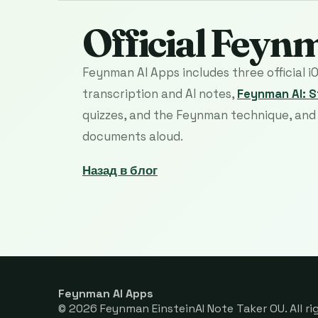
Official Feyn
Feynman AI Apps includes three official i
transcription and AI notes,
Feynman AI: 
quizzes, and the Feynman technique, an
documents aloud.
Назад в блог
Feynman AI Apps
© 2026 Feynman EinsteinAI Note Taker OU. All ri