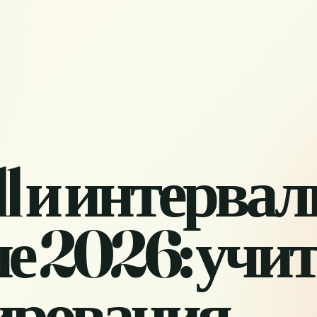
all и интерва
е 2026: учит
пирования