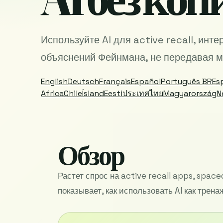
Используйте AI для active recall, инте
объяснений Фейнмана, не передавая м
English
Deutsch
Français
Español
Português BR
Es
Africa
Chile
Ísland
Eesti
ประเทศไทย
Magyarország
N
Обзор
Растет спрос на active recall apps, spaced
показывает, как использовать AI как трена