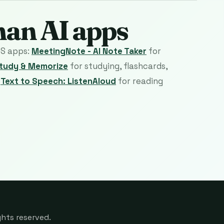
man AI apps
OS apps:
MeetingNote - AI Note Taker
for
Study & Memorize
for studying, flashcards,
d
Text to Speech: ListenAloud
for reading
ghts reserved.