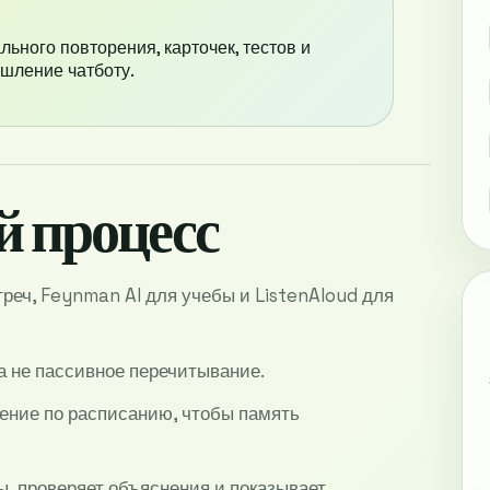
ального повторения, карточек, тестов и
шление чатботу.
 процесс
реч, Feynman AI для учебы и ListenAloud для
, а не пассивное перечитывание.
ение по расписанию, чтобы память
сы, проверяет объяснения и показывает