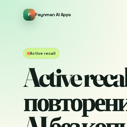
F
Feynman AI Apps
Active recall
Active rec
повторени
AI без ко