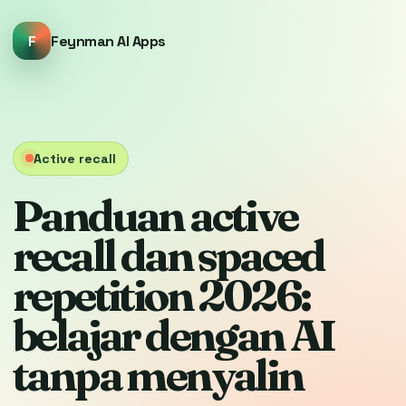
F
Feynman AI Apps
Active recall
Panduan active
recall dan spaced
repetition 2026:
belajar dengan AI
tanpa menyalin