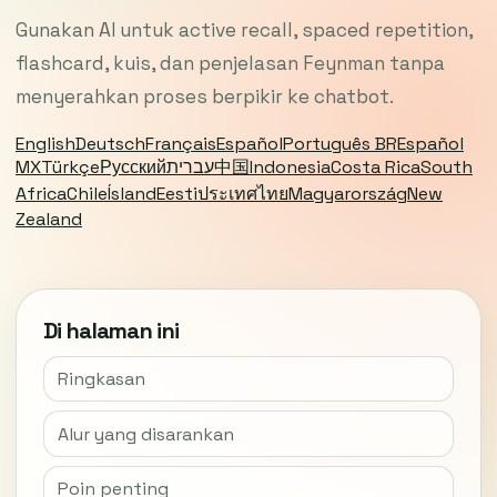
Gunakan AI untuk active recall, spaced repetition,
flashcard, kuis, dan penjelasan Feynman tanpa
menyerahkan proses berpikir ke chatbot.
English
Deutsch
Français
Español
Português BR
Español
MX
Türkçe
Русский
עברית
中国
Indonesia
Costa Rica
South
Africa
Chile
Ísland
Eesti
ประเทศไทย
Magyarország
New
Zealand
Di halaman ini
Ringkasan
Alur yang disarankan
Poin penting