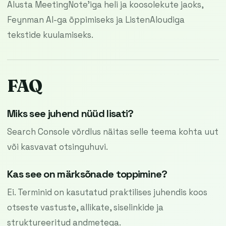
Alusta MeetingNote’iga heli ja koosolekute jaoks,
Feynman AI-ga õppimiseks ja ListenAloudiga
tekstide kuulamiseks.
FAQ
Miks see juhend nüüd lisati?
Search Console võrdlus näitas selle teema kohta uut
või kasvavat otsinguhuvi.
Kas see on märksõnade toppimine?
Ei. Terminid on kasutatud praktilises juhendis koos
otseste vastuste, allikate, siselinkide ja
struktureeritud andmetega.