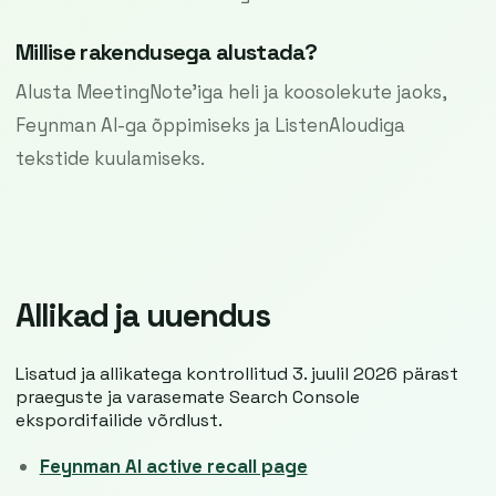
Millise rakendusega alustada?
Alusta MeetingNote’iga heli ja koosolekute jaoks,
Feynman AI-ga õppimiseks ja ListenAloudiga
tekstide kuulamiseks.
Allikad ja uuendus
Lisatud ja allikatega kontrollitud 3. juulil 2026 pärast
praeguste ja varasemate Search Console
ekspordifailide võrdlust.
Feynman AI active recall page