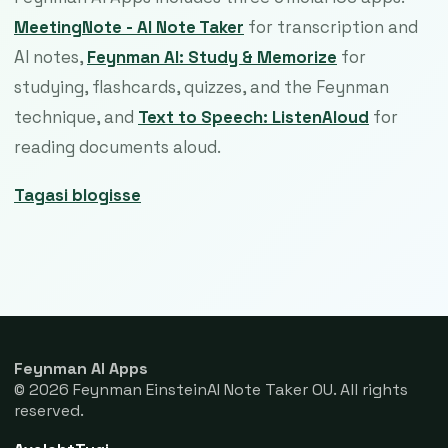
MeetingNote - AI Note Taker
for transcription and
AI notes,
Feynman AI: Study & Memorize
for
studying, flashcards, quizzes, and the Feynman
technique, and
Text to Speech: ListenAloud
for
reading documents aloud.
Tagasi blogisse
Feynman AI Apps
© 2026 Feynman EinsteinAI Note Taker OU. All rights
reserved.