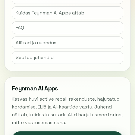
Kuidas Feynman AI Apps aitab
FAQ
Allikad ja uuendus
Seotud juhendid
Feynman AI Apps
Kasvas huvi active recall rakenduste, hajutatud
kordamise, ELI5 ja AI-kaartide vastu. Juhend
näitab, kuidas kasutada AI-d harjutusmootorina,
mitte vastusemasinana.