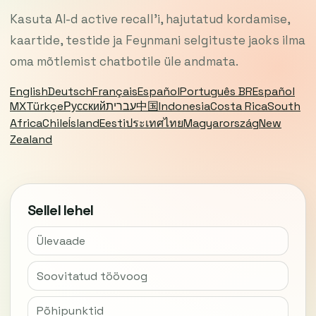
Kasuta AI-d active recall’i, hajutatud kordamise,
kaartide, testide ja Feynmani selgituste jaoks ilma
oma mõtlemist chatbotile üle andmata.
English
Deutsch
Français
Español
Português BR
Español
MX
Türkçe
Русский
עברית
中国
Indonesia
Costa Rica
South
Africa
Chile
Ísland
Eesti
ประเทศไทย
Magyarország
New
Zealand
Sellel lehel
Ülevaade
Soovitatud töövoog
Põhipunktid