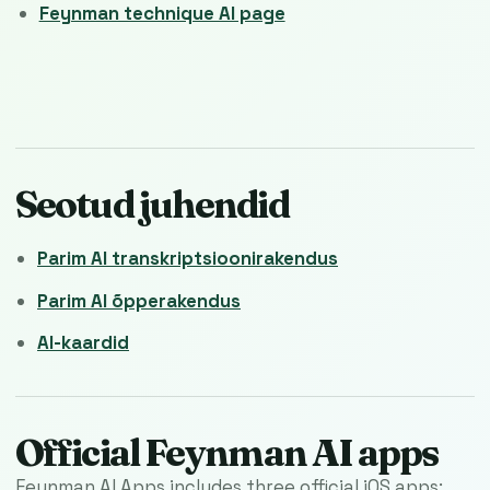
Feynman technique AI page
Seotud juhendid
Parim AI transkriptsioonirakendus
Parim AI õpperakendus
AI-kaardid
Official Feynman AI apps
Feynman AI Apps includes three official iOS apps: