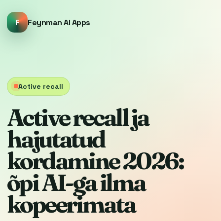
F
Feynman AI Apps
Active recall
Active recall ja
hajutatud
kordamine 2026:
õpi AI-ga ilma
kopeerimata