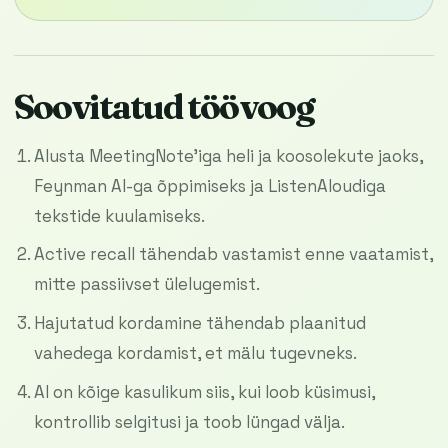
Soovitatud töövoog
Alusta MeetingNote’iga heli ja koosolekute jaoks,
Feynman AI-ga õppimiseks ja ListenAloudiga
tekstide kuulamiseks.
Active recall tähendab vastamist enne vaatamist,
mitte passiivset ülelugemist.
Hajutatud kordamine tähendab plaanitud
vahedega kordamist, et mälu tugevneks.
AI on kõige kasulikum siis, kui loob küsimusi,
kontrollib selgitusi ja toob lüngad välja.