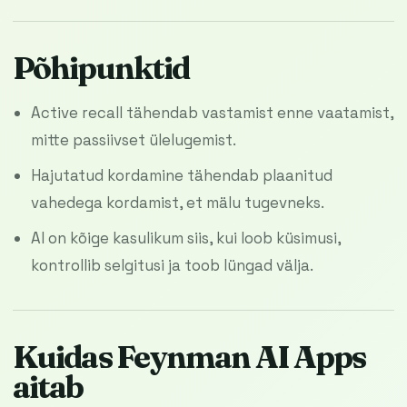
Põhipunktid
Active recall tähendab vastamist enne vaatamist,
mitte passiivset ülelugemist.
Hajutatud kordamine tähendab plaanitud
vahedega kordamist, et mälu tugevneks.
AI on kõige kasulikum siis, kui loob küsimusi,
kontrollib selgitusi ja toob lüngad välja.
Kuidas Feynman AI Apps
aitab