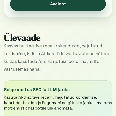
Avaleht
Ülevaade
Kasvas huvi active recall rakenduste, hajutatud
kordamise, ELI5 ja AI-kaartide vastu. Juhend näitab,
kuidas kasutada AI-d harjutusmootorina, mitte
vastusemasinana.
Selge vastus SEO ja LLM jaoks
Kasuta AI-d active recall’i, hajutatud kordamise,
kaartide, testide ja Feynmani selgituste jaoks ilma oma
mõtlemist chatbotile üle andmata.