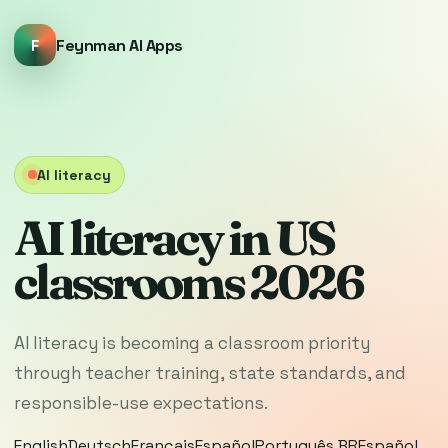
F
Feynman AI Apps
AI literacy
AI literacy in US
classrooms 2026
AI literacy is becoming a classroom priority
through teacher training, state standards, and
responsible-use expectations.
English
Deutsch
Français
Español
Português BR
Español