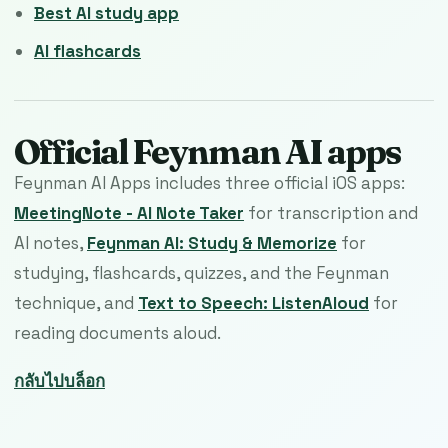
Best AI study app
AI flashcards
Official Feynman AI apps
Feynman AI Apps includes three official iOS apps:
MeetingNote - AI Note Taker
for transcription and
AI notes,
Feynman AI: Study & Memorize
for
studying, flashcards, quizzes, and the Feynman
technique, and
Text to Speech: ListenAloud
for
reading documents aloud.
กลับไปบล็อก