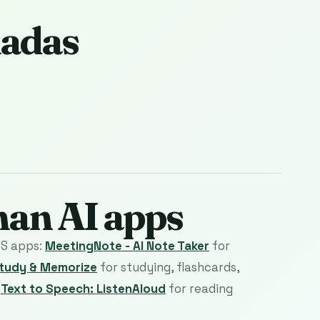
nadas
man AI apps
OS apps:
MeetingNote - AI Note Taker
for
Study & Memorize
for studying, flashcards,
d
Text to Speech: ListenAloud
for reading