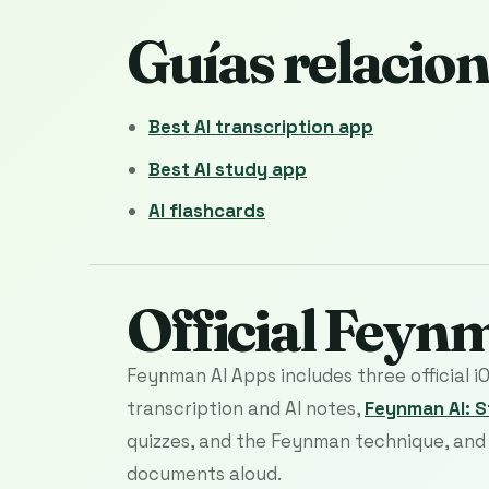
Guías relacio
Best AI transcription app
Best AI study app
AI flashcards
Official Feyn
Feynman AI Apps includes three official i
transcription and AI notes,
Feynman AI: 
quizzes, and the Feynman technique, an
documents aloud.