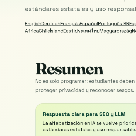
estándares estatales y uso responsa
English
Deutsch
Français
Español
Português BR
Es
Africa
Chile
Ísland
Eesti
ประเทศไทย
Magyarország
N
Resumen
No es solo programar: estudiantes deben 
proteger privacidad y reconocer sesgos.
Respuesta clara para SEO y LLM
La alfabetización en IA se vuelve prior
estándares estatales y uso responsable