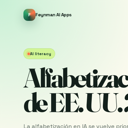
F
Feynman AI Apps
AI literacy
Alfabetizac
de EE. UU
La alfabetización en IA se vuelve pr