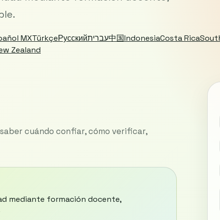
ble.
pañol MX
Türkçe
Русский
עברית
中国
Indonesia
Costa Rica
Sout
ew Zealand
saber cuándo confiar, cómo verificar,
idad mediante formación docente,
.