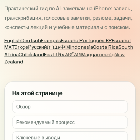
Практический гид по AI-заметкам на iPhone: запись,
транскрибация, голосовые заметки, резюме, задачи,
конспекты лекций и учебные материалы с поиском.
English
Deutsch
Français
Español
Português BR
Español
MX
Türkçe
Русский
עברית
中国
Indonesia
Costa Rica
South
Africa
Chile
Ísland
Eesti
ประเทศไทย
Magyarország
New
Zealand
На этой странице
Обзор
Рекомендуемый процесс
Ключевые выводы