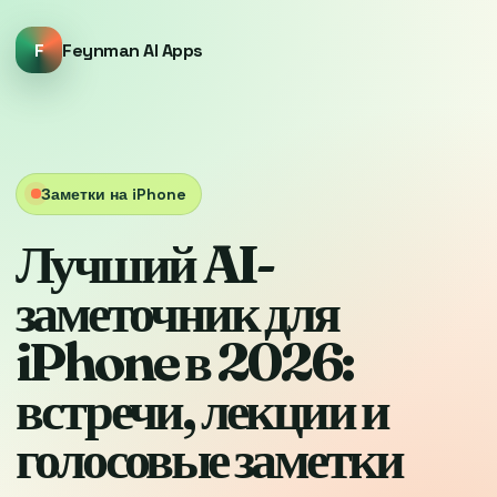
F
Feynman AI Apps
Заметки на iPhone
Лучший AI-
заметочник для
iPhone в 2026:
встречи, лекции и
голосовые заметки