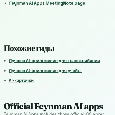
Feynman AI Apps MeetingNote page
Похожие гиды
Лучшее AI-приложение для транскрибации
Лучшее AI-приложение для учебы
AI-карточки
Official Feynman AI apps
Feynman AI Apps includes three official iOS apps: