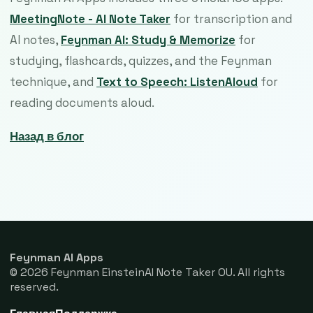
MeetingNote - AI Note Taker
for transcription and
AI notes,
Feynman AI: Study & Memorize
for
studying, flashcards, quizzes, and the Feynman
technique, and
Text to Speech: ListenAloud
for
reading documents aloud.
Назад в блог
Feynman AI Apps
© 2026 Feynman EinsteinAI Note Taker OU. All rights
reserved.