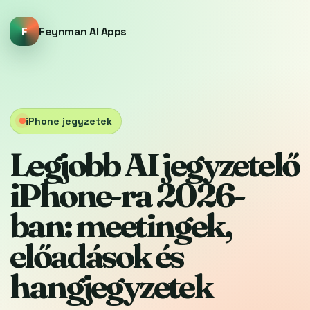
F
Feynman AI Apps
iPhone jegyzetek
Legjobb AI jegyzetelő
iPhone-ra 2026-
ban: meetingek,
előadások és
hangjegyzetek