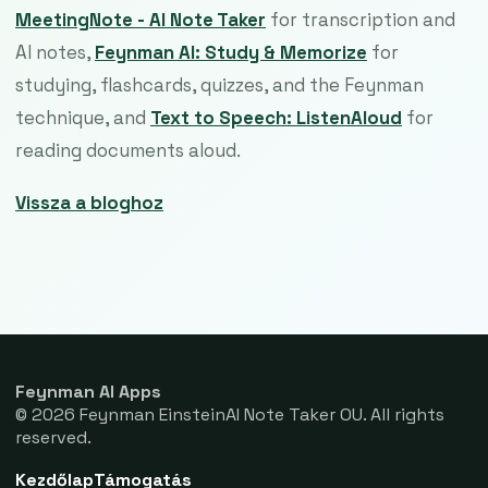
MeetingNote - AI Note Taker
for transcription and
AI notes,
Feynman AI: Study & Memorize
for
studying, flashcards, quizzes, and the Feynman
technique, and
Text to Speech: ListenAloud
for
reading documents aloud.
Vissza a bloghoz
Feynman AI Apps
© 2026 Feynman EinsteinAI Note Taker OU. All rights
reserved.
Kezdőlap
Támogatás