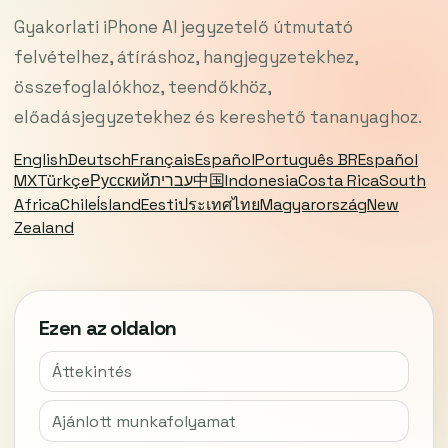
Gyakorlati iPhone AI jegyzetelő útmutató
felvételhez, átíráshoz, hangjegyzetekhez,
összefoglalókhoz, teendőkhöz,
előadásjegyzetekhez és kereshető tananyaghoz.
English
Deutsch
Français
Español
Português BR
Español
MX
Türkçe
Русский
עברית
中国
Indonesia
Costa Rica
South
Africa
Chile
Ísland
Eesti
ประเทศไทย
Magyarország
New
Zealand
Ezen az oldalon
Áttekintés
Ajánlott munkafolyamat