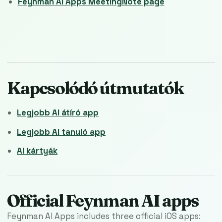
Feynman AI Apps MeetingNote page
Kapcsolódó útmutatók
Legjobb AI átíró app
Legjobb AI tanuló app
AI kártyák
Official Feynman AI apps
Feynman AI Apps includes three official iOS apps: