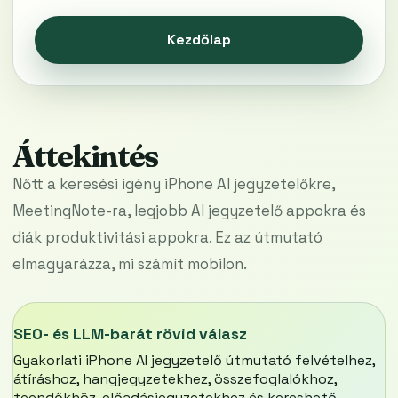
Kezdőlap
Áttekintés
Nőtt a keresési igény iPhone AI jegyzetelőkre,
MeetingNote-ra, legjobb AI jegyzetelő appokra és
diák produktivitási appokra. Ez az útmutató
elmagyarázza, mi számít mobilon.
SEO- és LLM-barát rövid válasz
Gyakorlati iPhone AI jegyzetelő útmutató felvételhez,
átíráshoz, hangjegyzetekhez, összefoglalókhoz,
teendőkhöz, előadásjegyzetekhez és kereshető