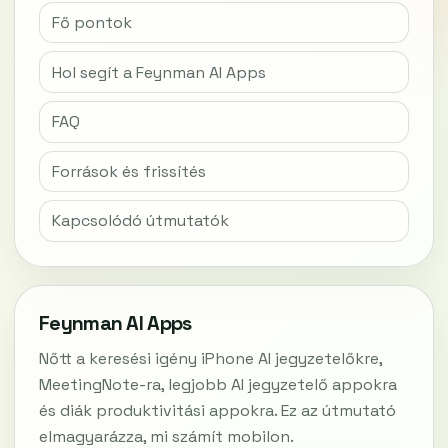
Fő pontok
Hol segít a Feynman AI Apps
FAQ
Források és frissítés
Kapcsolódó útmutatók
Feynman AI Apps
Nőtt a keresési igény iPhone AI jegyzetelőkre,
MeetingNote-ra, legjobb AI jegyzetelő appokra
és diák produktivitási appokra. Ez az útmutató
elmagyarázza, mi számít mobilon.