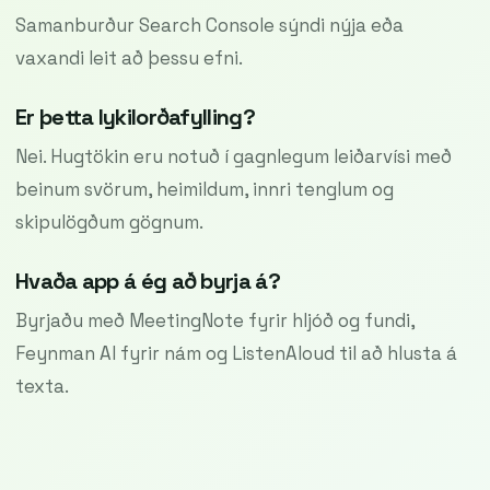
Samanburður Search Console sýndi nýja eða
vaxandi leit að þessu efni.
Er þetta lykilorðafylling?
Nei. Hugtökin eru notuð í gagnlegum leiðarvísi með
beinum svörum, heimildum, innri tenglum og
skipulögðum gögnum.
Hvaða app á ég að byrja á?
Byrjaðu með MeetingNote fyrir hljóð og fundi,
Feynman AI fyrir nám og ListenAloud til að hlusta á
texta.