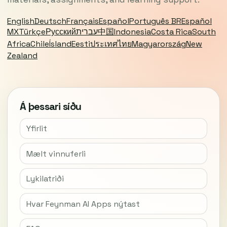
English
Deutsch
Français
Español
Português BR
Español
MX
Türkçe
Русский
עברית
中国
Indonesia
Costa Rica
South
Africa
Chile
Ísland
Eesti
ประเทศไทย
Magyarország
New
Zealand
Á þessari síðu
Yfirlit
Mælt vinnuferli
Lykilatriði
Hvar Feynman AI Apps nýtast