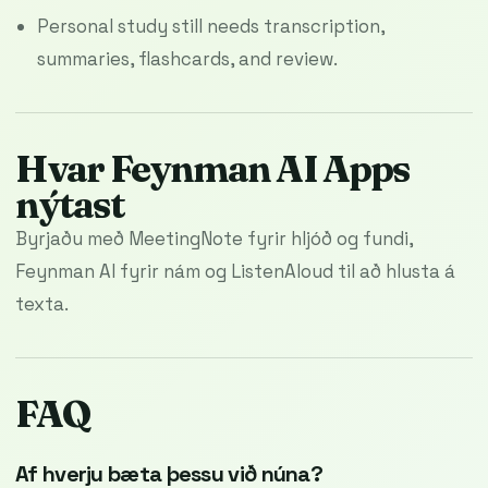
Personal study still needs transcription,
summaries, flashcards, and review.
Hvar Feynman AI Apps
nýtast
Byrjaðu með MeetingNote fyrir hljóð og fundi,
Feynman AI fyrir nám og ListenAloud til að hlusta á
texta.
FAQ
Af hverju bæta þessu við núna?