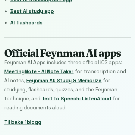
Best AI study app
AI flashcards
Official Feynman AI apps
Feynman AI Apps includes three official iOS apps:
MeetingNote - AI Note Taker
for transcription and
AI notes,
Feynman AI: Study & Memorize
for
studying, flashcards, quizzes, and the Feynman
technique, and
Text to Speech: ListenAloud
for
reading documents aloud.
Til baka í blogg