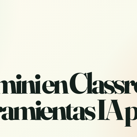
mini en Class
amientas IA 