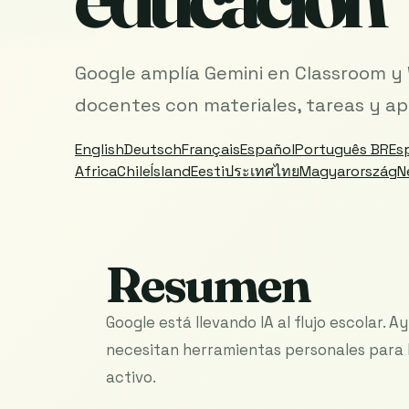
Google amplía Gemini en Classroom y
docentes con materiales, tareas y ap
English
Deutsch
Français
Español
Português BR
Es
Africa
Chile
Ísland
Eesti
ประเทศไทย
Magyarország
N
Resumen
Google está llevando IA al flujo escolar.
necesitan herramientas personales para P
activo.