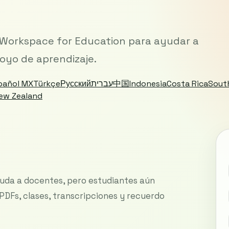
 Workspace for Education para ayudar a
oyo de aprendizaje.
pañol MX
Türkçe
Русский
עברית
中国
Indonesia
Costa Rica
Sout
ew Zealand
 Ayuda a docentes, pero estudiantes aún
DFs, clases, transcripciones y recuerdo