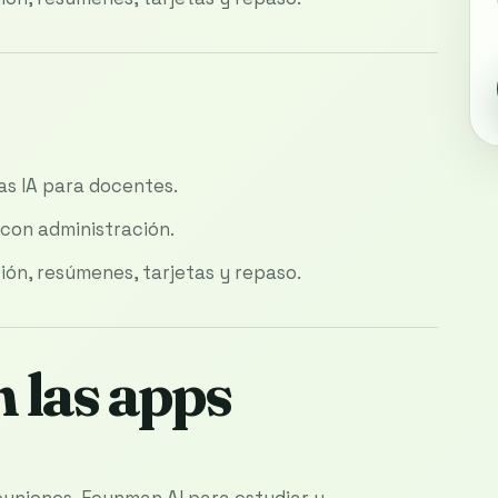
as IA para docentes.
con administración.
ión, resúmenes, tarjetas y repaso.
 las apps
uniones, Feynman AI para estudiar y