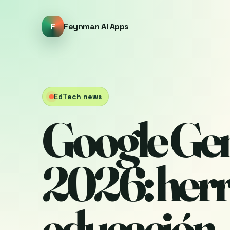
F
Feynman AI Apps
EdTech news
Google Ge
2026: herr
educación