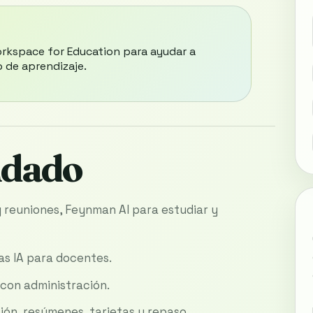
rkspace for Education para ayudar a
 de aprendizaje.
ndado
reuniones, Feynman AI para estudiar y
as IA para docentes.
con administración.
ión, resúmenes, tarjetas y repaso.