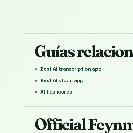
Guías relacio
Best AI transcription app
Best AI study app
AI flashcards
Official Feyn