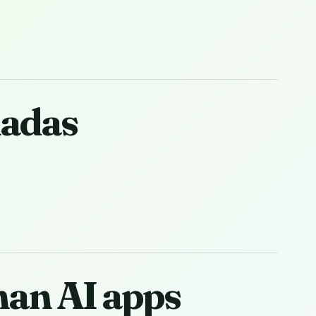
nadas
man AI apps