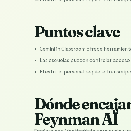
Puntos clave
Gemini in Classroom ofrece herramient
Las escuelas pueden controlar acceso 
El estudio personal requiere transcripc
Dónde encajan
Feynman AI
Empieza con MeetingNote para audio y re