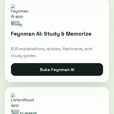
Study
Feynman AI: Study & Memorize
ELI5 explanations, quizzes, flashcards, and
study guides.
Buka Feynman AI
Text to speech