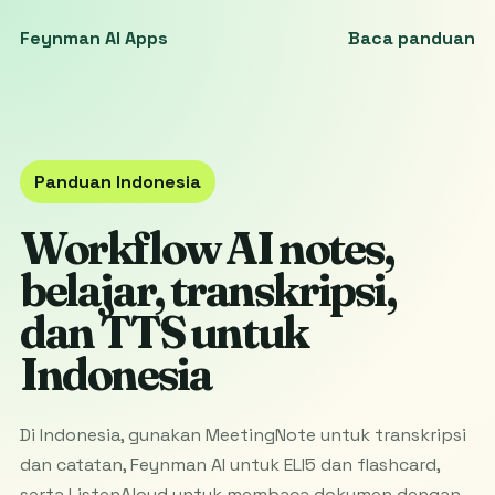
Feynman AI Apps
Baca panduan
Panduan Indonesia
Workflow AI notes,
belajar, transkripsi,
dan TTS untuk
Indonesia
Di Indonesia, gunakan MeetingNote untuk transkripsi
dan catatan, Feynman AI untuk ELI5 dan flashcard,
serta ListenAloud untuk membaca dokumen dengan