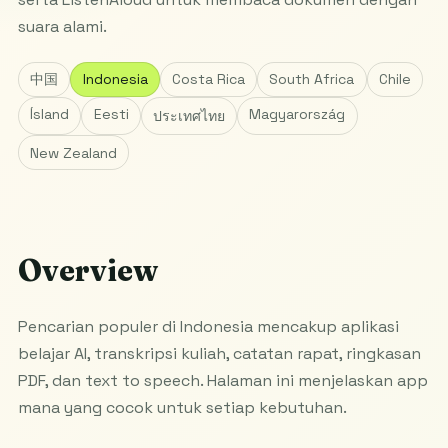
suara alami.
中国
Indonesia
Costa Rica
South Africa
Chile
Ísland
Eesti
Magyarország
ประเทศไทย
New Zealand
Overview
Pencarian populer di Indonesia mencakup aplikasi
belajar AI, transkripsi kuliah, catatan rapat, ringkasan
PDF, dan text to speech. Halaman ini menjelaskan app
mana yang cocok untuk setiap kebutuhan.