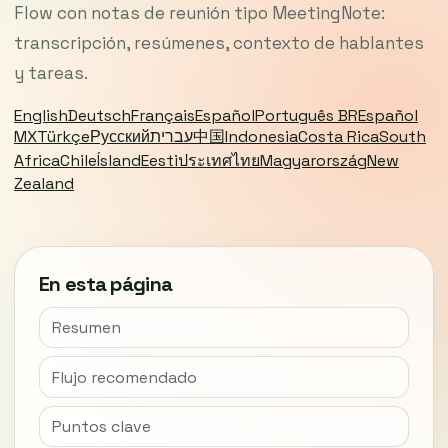
Flow con notas de reunión tipo MeetingNote:
transcripción, resúmenes, contexto de hablantes
y tareas.
English
Deutsch
Français
Español
Português BR
Español
MX
Türkçe
Русский
עברית
中国
Indonesia
Costa Rica
South
Africa
Chile
Ísland
Eesti
ประเทศไทย
Magyarország
New
Zealand
En esta página
Resumen
Flujo recomendado
Puntos clave