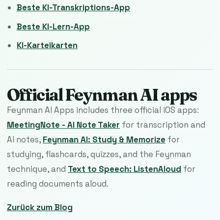
Beste KI-Transkriptions-App
Beste KI-Lern-App
KI-Karteikarten
Official Feynman AI apps
Feynman AI Apps includes three official iOS apps:
MeetingNote - AI Note Taker
for transcription and
AI notes,
Feynman AI: Study & Memorize
for
studying, flashcards, quizzes, and the Feynman
technique, and
Text to Speech: ListenAloud
for
reading documents aloud.
Zurück zum Blog