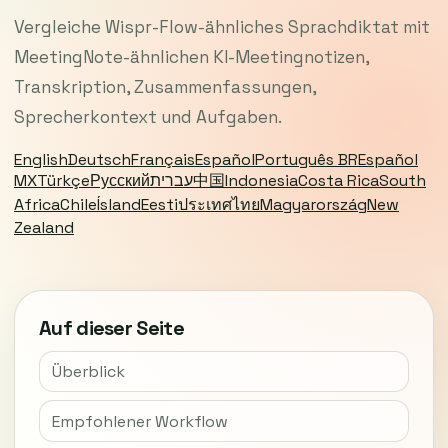
Vergleiche Wispr-Flow-ähnliches Sprachdiktat mit
MeetingNote-ähnlichen KI-Meetingnotizen,
Transkription, Zusammenfassungen,
Sprecherkontext und Aufgaben.
English
Deutsch
Français
Español
Português BR
Español
MX
Türkçe
Русский
עברית
中国
Indonesia
Costa Rica
South
Africa
Chile
Ísland
Eesti
ประเทศไทย
Magyarország
New
Zealand
Auf dieser Seite
Überblick
Empfohlener Workflow