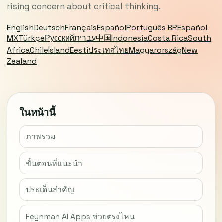
rising concern about critical thinking.
English
Deutsch
Français
Español
Português BR
Español
MX
Türkçe
Русский
עברית
中国
Indonesia
Costa Rica
South
Africa
Chile
Ísland
Eesti
ประเทศไทย
Magyarország
New
Zealand
ในหน้านี้
ภาพรวม
ขั้นตอนที่แนะนำ
ประเด็นสำคัญ
Feynman AI Apps ช่วยตรงไหน