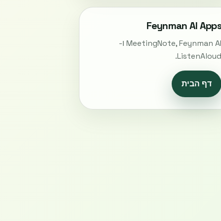
Feynman AI App
MeetingNote, Feynman AI ו-
ListenAloud
דף הבית