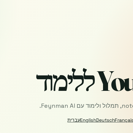
Françai
Deutsch
English
עברית