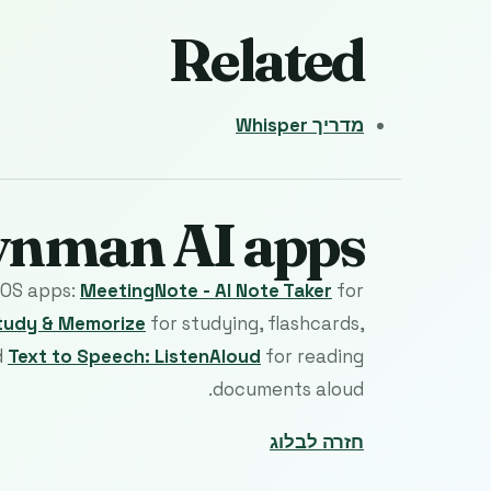
Related
מדריך Whisper
eynman AI apps
 iOS apps:
MeetingNote - AI Note Taker
for
tudy & Memorize
for studying, flashcards,
d
Text to Speech: ListenAloud
for reading
documents aloud.
חזרה לבלוג