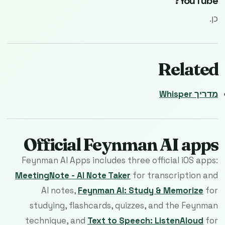
YouTube?
כן.
Related
מדריך Whisper
Official Feynman AI apps
Feynman AI Apps includes three official iOS apps:
MeetingNote - AI Note Taker
for transcription and
AI notes,
Feynman AI: Study & Memorize
for
studying, flashcards, quizzes, and the Feynman
technique, and
Text to Speech: ListenAloud
for