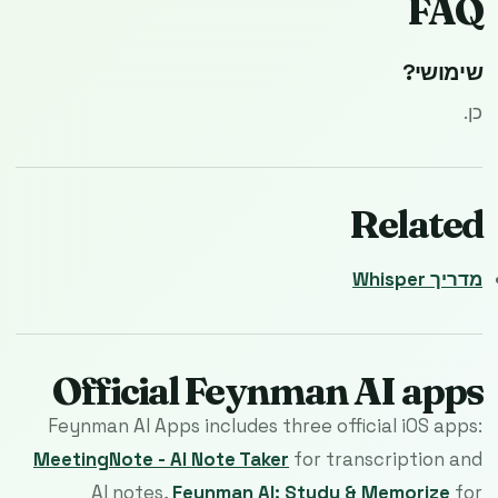
FAQ
שימושי?
כן.
Related
מדריך Whisper
Official Feynman AI apps
Feynman AI Apps includes three official iOS apps:
MeetingNote - AI Note Taker
for transcription and
AI notes,
Feynman AI: Study & Memorize
for