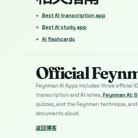
Best AI transcription app
Best AI study app
AI flashcards
Official Feyn
Feynman AI Apps includes three official i
transcription and AI notes,
Feynman AI: 
quizzes, and the Feynman technique, an
documents aloud.
返回博客