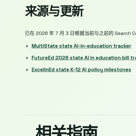
来源与更新
已在 2026 年 7 月 3 日根据当前与之前的 Searc
MultiState state AI-in-education tracker
FutureEd 2026 state AI in education bill t
ExcelinEd state K-12 AI policy milestones
相关指南