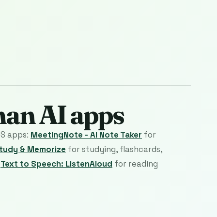
man AI apps
OS apps:
MeetingNote - AI Note Taker
for
Study & Memorize
for studying, flashcards,
d
Text to Speech: ListenAloud
for reading