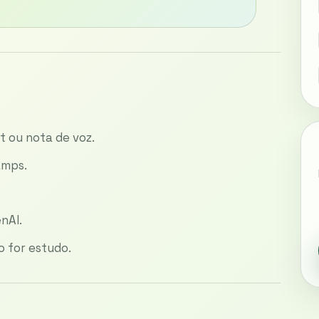
t ou nota de voz.
amps.
nAI.
 for estudo.