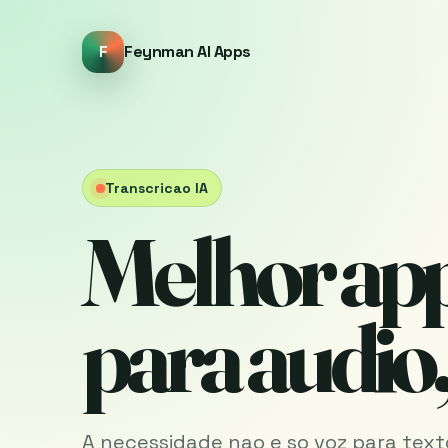
F
Feynman AI Apps
Transcricao IA
Melhor app
para audio
A necessidade nao e so voz para texto