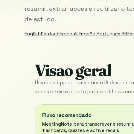
resumir, extrair acoes e reutilizar o
de estudo.
English
Deutsch
Français
Español
Português BR
Es
Visao geral
Uma boa app de transcricao IA deve entreg
acoes e texto pronto para workflows co
Fluxo recomendado
MeetingNote para transcrever e resumi
flashcards, quizzes e active recall.