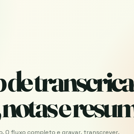
 de transcrica
, notas e resu
. O fluxo completo e gravar, transcrever,