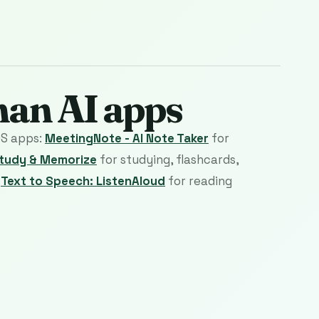
man AI apps
OS apps:
MeetingNote - AI Note Taker
for
Study & Memorize
for studying, flashcards,
d
Text to Speech: ListenAloud
for reading