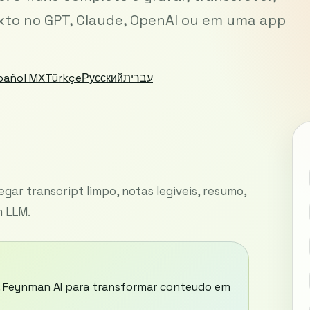
 texto no GPT, Claude, OpenAI ou em uma app
pañol MX
Türkçe
Русский
עברית
ar transcript limpo, notas legiveis, resumo,
m LLM.
r. Feynman AI para transformar conteudo em