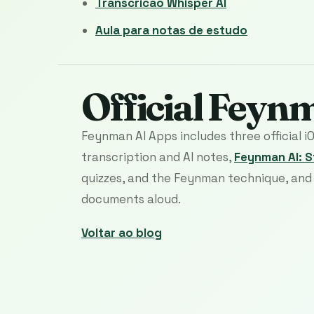
Transcricao Whisper AI
Aula para notas de estudo
Official Feyn
Feynman AI Apps includes three official i
transcription and AI notes,
Feynman AI: 
quizzes, and the Feynman technique, an
documents aloud.
Voltar ao blog