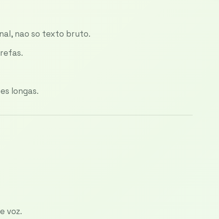
al, nao so texto bruto.
refas.
s longas.
e voz.