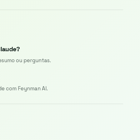
Claude?
 resumo ou perguntas.
de com Feynman AI.