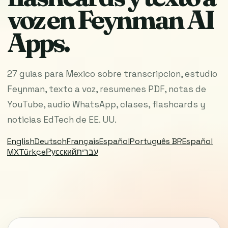
voz en Feynman AI
Apps.
27 guias para Mexico sobre transcripcion, estudio
Feynman, texto a voz, resumenes PDF, notas de
YouTube, audio WhatsApp, clases, flashcards y
noticias EdTech de EE. UU.
English
Deutsch
Français
Español
Português BR
Español
MX
Türkçe
Русский
עברית