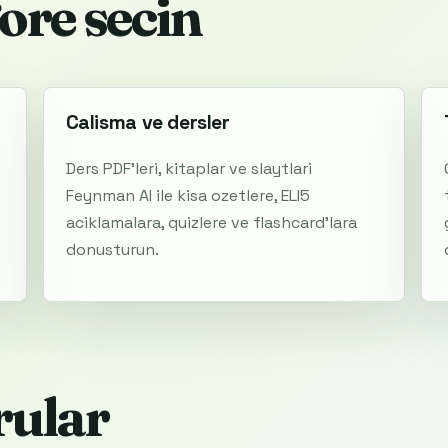
ore secin
Calisma ve dersler
Ders PDF'leri, kitaplar ve slaytlari
Feynman AI ile kisa ozetlere, ELI5
aciklamalara, quizlere ve flashcard'lara
donusturun.
rular