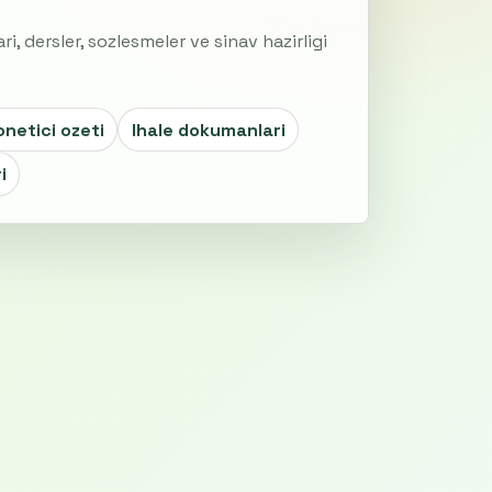
lari, dersler, sozlesmeler ve sinav hazirligi
onetici ozeti
Ihale dokumanlari
i