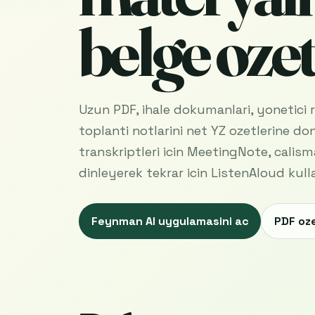
belge ozet
Uzun PDF, ihale dokumanlari, yonetici ra
toplanti notlarini net YZ ozetlerine d
transkriptleri icin MeetingNote, calism
dinleyerek tekrar icin ListenAloud kull
Feynman AI uygulamasini ac
PDF oze