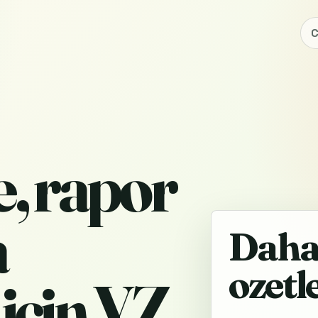
C
e, rapor
a
Daha 
ozetl
icin YZ