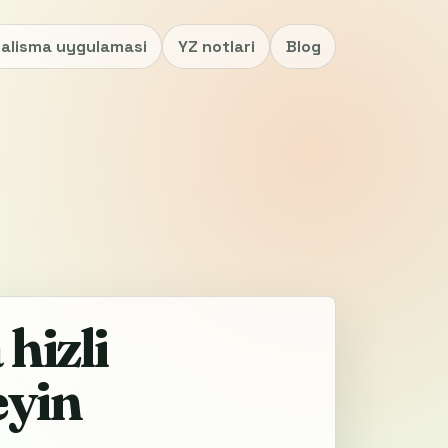
alisma uygulamasi
YZ notlari
Blog
hizli
eyin