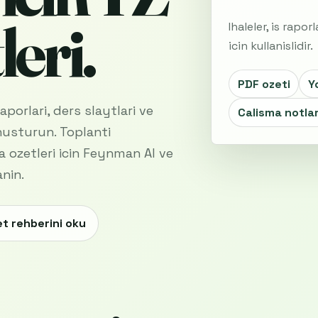
leri.
Ihaleler, is rapor
icin kullanislidir.
PDF ozeti
Y
porlari, ders slaytlari ve
Calisma notlar
onusturun. Toplanti
a ozetleri icin Feynman AI ve
anin.
t rehberini oku