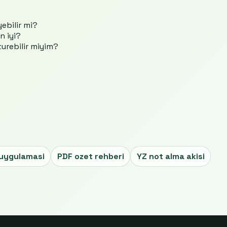
ebilir mi?
n iyi?
turebilir miyim?
uygulamasi
PDF ozet rehberi
YZ not alma akisi