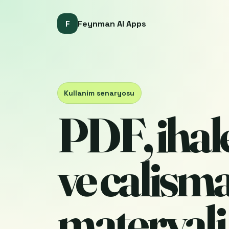
F
Feynman AI Apps
Kullanim senaryosu
PDF, ihal
ve calism
materyali 