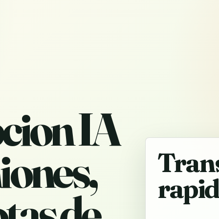
cion IA
iones,
Tran
rapi
otas de