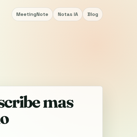
MeetingNote
Notas IA
Blog
scribe mas
do