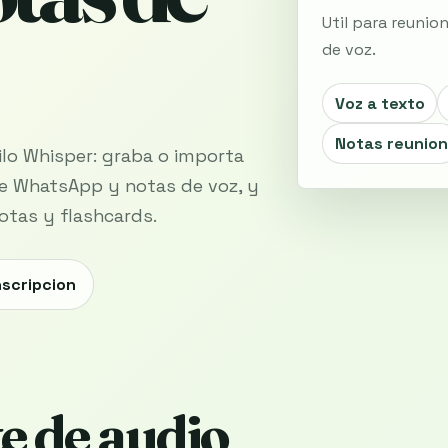
Util para reunio
de voz.
Voz a texto
Notas reunion
lo Whisper: graba o importa
 de WhatsApp y notas de voz, y
otas y flashcards.
nscripcion
te de audio