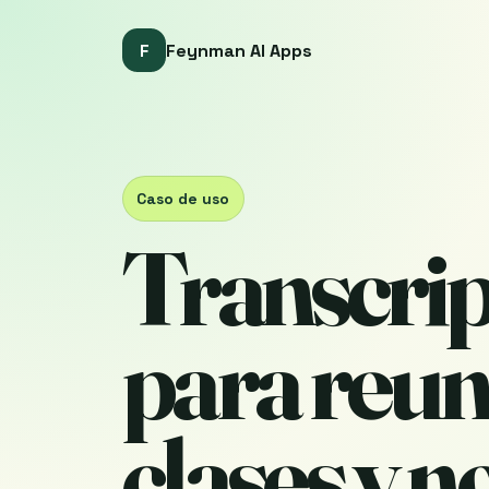
F
Feynman AI Apps
Caso de uso
Transcrip
para reun
clases y n