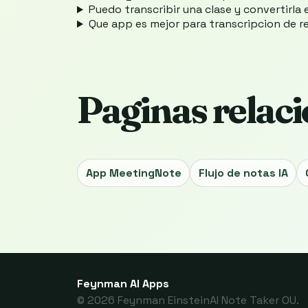
Puedo transcribir una clase y convertirla
Que app es mejor para transcripcion de 
Paginas relac
App MeetingNote
Flujo de notas IA
Feynman AI Apps
© 2026 Feynman EinsteinAI Note Taker OU.