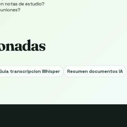
 en notas de estudio?
reuniones?
ionadas
Guia transcripcion Whisper
Resumen documentos IA