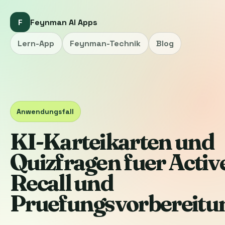
F
Feynman AI Apps
Lern-App
Feynman-Technik
Blog
Anwendungsfall
KI-Karteikarten und
Quizfragen fuer Activ
Recall und
Pruefungsvorbereitu