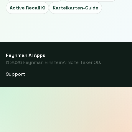
Active Recall KI
Karteikarten-Guide
Feynman AI Apps
© 2026 Feynman EinsteinAI Note Taker OU.
Support