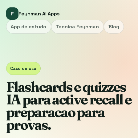
F
Feynman AI Apps
App de estudo
Tecnica Feynman
Blog
Caso de uso
Flashcards e quizzes
IA para active recall e
preparacao para
provas.