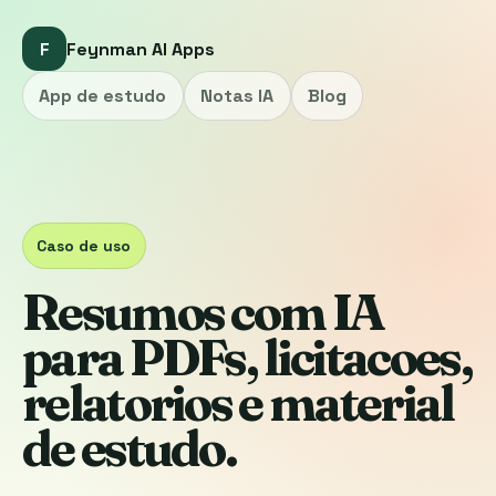
F
Feynman AI Apps
App de estudo
Notas IA
Blog
Caso de uso
Resumos com IA
para PDFs, licitacoes,
relatorios e material
de estudo.